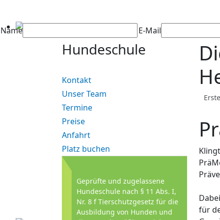
Name
E-Mail
Di
Hundeschule
He
Kontakt
Unser Team
Erst
Termine
P
Preise
Anfahrt
Platz buchen
Kling
PräMo
Präve
Geprüfte und zugelassene
Hundeschule nach § 11 Abs. I,
Dabei
Nr. 8 f Tierschutzgesetz für die
für d
Ausbildung von Hunden und