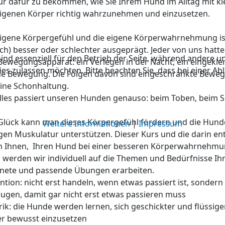
r dafür zu bekommen, wie Sie Ihrem Hund im Alltag mit kl
igenen Körper richtig wahrzunehmen und einzusetzen.
igene Körpergefühl und die eigene Körperwahrnehmung ist
h) besser oder schlechter ausgeprägt. Jeder von uns hatte
ind essenziell für den Betrieb der Seite, während andere u
ewegungsapparat: ein Verlegen in der Nacht, ein eingekle
ies zulassen möchten. Bitte beachten Sie, dass bei einer A
he Bewegung. Die Folgen davon sind eingeschränkte Beweg
ine Schonhaltung.
lles passiert unseren Hunden genauso: beim Toben, beim S
lück kann man dieses Körpergefühl fördern und die Hunde
Weitere Informationen
|
Impressum
igen Muskulatur unterstützen. Dieser Kurs und die darin e
n Ihnen, Ihren Hund bei einer besseren Körperwahrnehmun
 werden wir individuell auf die Themen und Bedürfnisse I
nete und passende Übungen erarbeiten.
ntion: nicht erst handeln, wenn etwas passiert ist, sonder
ugen, damit gar nicht erst etwas passieren muss
ik: die Hunde werden lernen, sich geschickter und flüssi
r bewusst einzusetzen