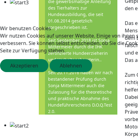
Gespü
die gewerbsmäßige Anleitung
des Tierhalters zur
den e
Hundeausbildung, die seit
01.08.2014 gesetzlich
Das e
vorgeschrieben ist.
Wir benutzen Cookies
Mensc
Wir nutzen Cookies auf unserer Website. Einige von ihnen s
dem B
Seit September 2018 ist Sonja
verbessern. Sie können selbst entscheiden, ob Sie die Cook
falsc
Mittermeier durch die IHK
Seite zur Verfügung stehen.
und e
zertifizierte Hundeerzieherin
und Verhaltensberaterin..
Das a
Akzeptieren
Ablehnen
Seit 20.11.2016 haben wir nach
Zum G
bestandener Prüfung durch
richt
Sonja Mittermeier auch die
helfe
Zulassung für die theoretische
Dabei
und praktische Abnahme des
geeig
Hundeführerscheins D.O.Q.Test
2.0.
Präve
vorbe
Motor
Körpe