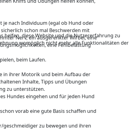
einen Kniffs und Übungen helfen können,
 je nach Individuum (egal ob Hund oder
 sicherlich schon mal Beschwerden mit
ns helfen, diese Website und die Nutzererfahrung zu
mmter Nerv, ein ausgerenkter Wirbel, eine
blehnung womöglich nicht mehr alle Funktionalitäten der
ungsmöglichkeiten, eine Fehlbelastung
pielen, beim Laufen.
 in ihrer Motorik und beim Aufbau der
nthaltenen Inhalte, Tipps und Übungen
g zu unterstützen.
hres Hundes eingehen und für jeden Hund
n schon vorab eine gute Basis schaffen und
ger/geschmeidiger zu bewegen und ihren