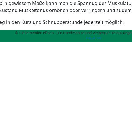
: in gewissem Maße kann man die Spannug der Muskulatur 
Zustand Muskeltonus erhöhen oder verringern und zudem 
ieg in den Kurs und Schnupperstunde jederzeit möglich.
© Die lernenden Pfoten - Die Hundeschule und Welpenschule aus Regen
HoG-EDV