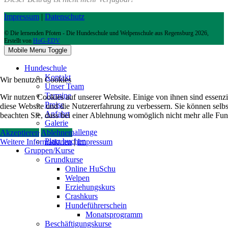
Impressum
|
Datenschutz
© Die lernenden Pfoten - Die Hundeschule und Welpenschule aus Regensburg 2026,
Erstellt von
HoG-EDV
Mobile Menu Toggle
Hundeschule
Kontakt
Wir benutzen Cookies
Unser Team
Termine
Wir nutzen Cookies auf unserer Website. Einige von ihnen sind essenzie
Preise
diese Website und die Nutzererfahrung zu verbessern. Sie können selbs
Anfahrt
beachten Sie, dass bei einer Ablehnung womöglich nicht mehr alle Funk
Galerie
Hundechallenge
Akzeptieren
Ablehnen
Platz buchen
Weitere Informationen
|
Impressum
Gruppen/Kurse
Grundkurse
Online HuSchu
Welpen
Erziehungskurs
Crashkurs
Hundeführerschein
Monatsprogramm
Beschäftigungskurse