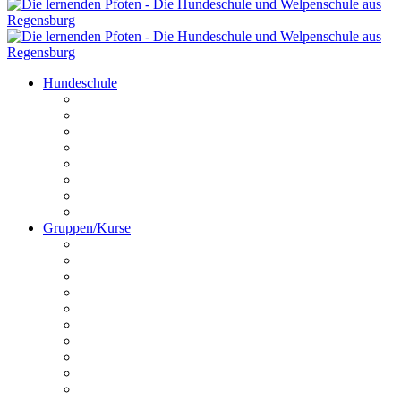
Hundeschule
Kontakt
Unser Team
Termine
Preise
Anfahrt
Galerie
Hundechallenge
Platz buchen
Gruppen/Kurse
Online HuSchu
Welpen
Erziehungskurs
Crashkurs
Hundeführerschein
Disportance
Dogdancing
Schnüffelstunde
Utrility
Outrility