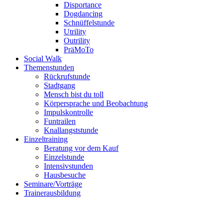
Disportance
Dogdancing
Schnüffelstunde
Utrility
Outrility
PräMoTo
Social Walk
Themenstunden
Rückrufstunde
Stadtgang
Mensch bist du toll
Körpersprache und Beobachtung
Impulskontrolle
Funtrailen
Knallangststunde
Einzeltraining
Beratung vor dem Kauf
Einzelstunde
Intensivstunden
Hausbesuche
Seminare/Vorträge
Trainerausbildung