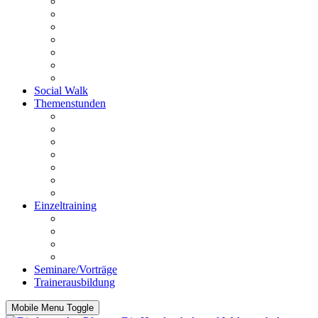
Schnüffelstunde
Utrility
Outrility
PräMoTo
Anti Giftköder-Kurs
Anti-Jagd-Kurs
Fahrradkurs
Social Walk
Themenstunden
Rückrufstunde
Stadtgang
Mensch bist du toll
Körpersprache und Beobachtung
Impulskontrolle
Funtrailen
Knallangststunde
Einzeltraining
Beratung vor dem Kauf
Einzelstunde
Intensivstunden
Hausbesuche
Seminare/Vorträge
Trainerausbildung
Mobile Menu Toggle