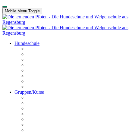
Mobile Menu Toggle
Hundeschule
Kontakt
Unser Team
Termine
Preise
Anfahrt
Galerie
Hundechallenge
Platz buchen
Gruppen/Kurse
Online HuSchu
Welpen
Erziehungskurs
Crashkurs
Hundeführerschein
Disportance
Dogdancing