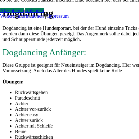
Dogdancing
Akzeptieren
Ablehnen
Weitere Informationen
|
Impressum
Dogdancing ist eine Hundesportart, bei der der Hund einzelne Tric
werden dann diese Übungen gezeigt. Das Augenmerk sollte dabei jedo
und Schnupperstunde jederzeit möglich.
Dogdancing Anfänger:
Diese Gruppe ist geeignet für Neueinsteiger im Dogdancing. Hier we
Voraussetzung. Auch das Alter des Hundes spielt keine Rolle.
Übungen:
Rückwärtsgehen
Paradeschritt
Achter
Achter vor-zurück
Achter easy
Achter zurück
Achter mit Schleife
Beine
Rückwärtsschicken