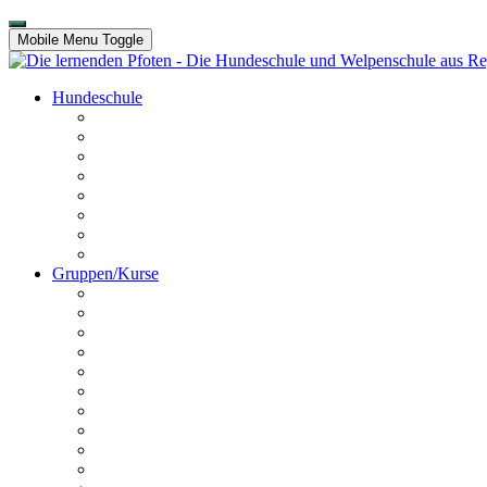
Mobile Menu Toggle
Hundeschule
Kontakt
Unser Team
Termine
Preise
Anfahrt
Galerie
Hundechallenge
Platz buchen
Gruppen/Kurse
Online HuSchu
Welpen
Erziehungskurs
Crashkurs
Hundeführerschein
Disportance
Dogdancing
Schnüffelstunde
Utrility
Outrility