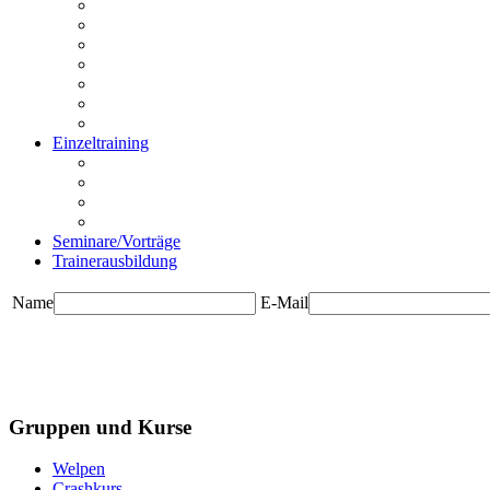
Rückrufstunde
Stadtgang
Mensch bist du toll
Körpersprache und Beobachtung
Impulskontrolle
Funtrailen
Knallangststunde
Einzeltraining
Beratung vor dem Kauf
Einzelstunde
Intensivstunden
Hausbesuche
Seminare/Vorträge
Trainerausbildung
Name
E-Mail
Gruppen und Kurse
Welpen
Crashkurs