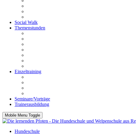
PräMoTo
Anti Giftköder-Kurs
Anti-Jagd-Kurs
Fahrradkurs
Social Walk
Themenstunden
Rückrufstunde
Stadtgang
Mensch bist du toll
Körpersprache und Beobachtung
Impulskontrolle
Funtrailen
Knallangststunde
Einzeltraining
Beratung vor dem Kauf
Einzelstunde
Intensivstunden
Hausbesuche
Seminare/Vorträge
Trainerausbildung
Mobile Menu Toggle
Hundeschule