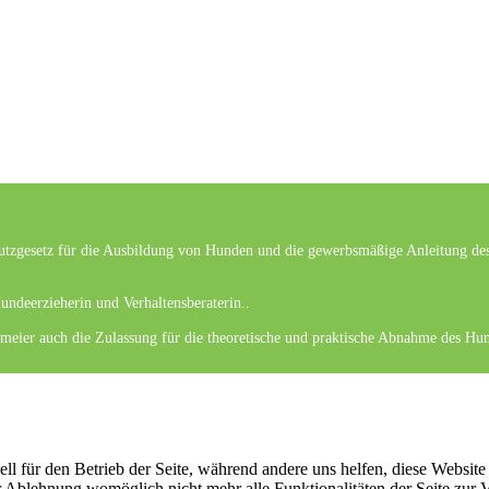
utzgesetz für die Ausbildung von Hunden und die gewerbsmäßige Anleitung des 
undeerzieherin und Verhaltensberaterin..
rmeier auch die Zulassung für die theoretische und praktische Abnahme des Hu
ll für den Betrieb der Seite, während andere uns helfen, diese Website
er Ablehnung womöglich nicht mehr alle Funktionalitäten der Seite zur 