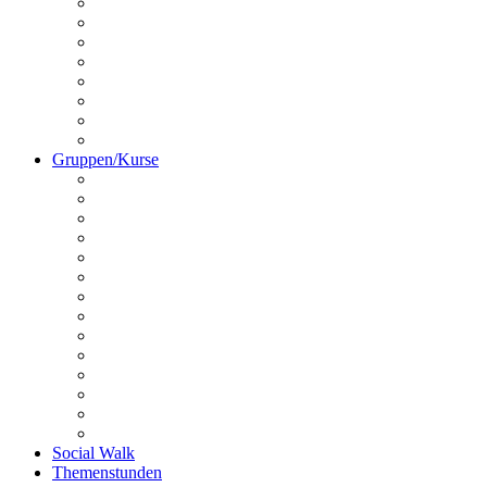
Kontakt
Unser Team
Termine
Preise
Anfahrt
Galerie
Hundechallenge
Platz buchen
Gruppen/Kurse
Online HuSchu
Welpen
Erziehungskurs
Crashkurs
Hundeführerschein
Disportance
Dogdancing
Schnüffelstunde
Utrility
Outrility
PräMoTo
Anti Giftköder-Kurs
Anti-Jagd-Kurs
Fahrradkurs
Social Walk
Themenstunden