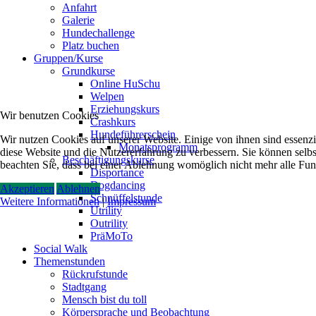
Anfahrt
Galerie
Hundechallenge
Platz buchen
Gruppen/Kurse
Grundkurse
Online HuSchu
Welpen
Erziehungskurs
Wir benutzen Cookies
Crashkurs
Hundeführerschein
Wir nutzen Cookies auf unserer Website. Einige von ihnen sind essenzie
Monatsprogramm
diese Website und die Nutzererfahrung zu verbessern. Sie können selbs
Beschäftigungskurse
beachten Sie, dass bei einer Ablehnung womöglich nicht mehr alle Funk
Disportance
Dogdancing
Akzeptieren
Ablehnen
Schnüffelstunde
Weitere Informationen
|
Impressum
Utrility
Outrility
PräMoTo
Social Walk
Themenstunden
Rückrufstunde
Stadtgang
Mensch bist du toll
Körpersprache und Beobachtung