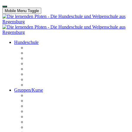
Mobile Menu Toggle
Hundeschule
Kontakt
Unser Team
Termine
Preise
Anfahrt
Galerie
Hundechallenge
Platz buchen
Gruppen/Kurse
Online HuSchu
Welpen
Erziehungskurs
Crashkurs
Hundeführerschein
Disportance
Dogdancing