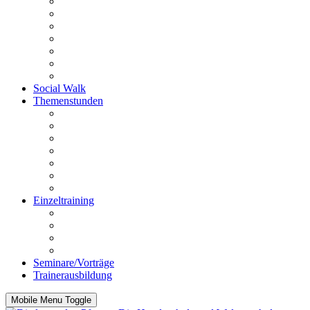
Schnüffelstunde
Utrility
Outrility
PräMoTo
Anti Giftköder-Kurs
Anti-Jagd-Kurs
Fahrradkurs
Social Walk
Themenstunden
Rückrufstunde
Stadtgang
Mensch bist du toll
Körpersprache und Beobachtung
Impulskontrolle
Funtrailen
Knallangststunde
Einzeltraining
Beratung vor dem Kauf
Einzelstunde
Intensivstunden
Hausbesuche
Seminare/Vorträge
Trainerausbildung
Mobile Menu Toggle