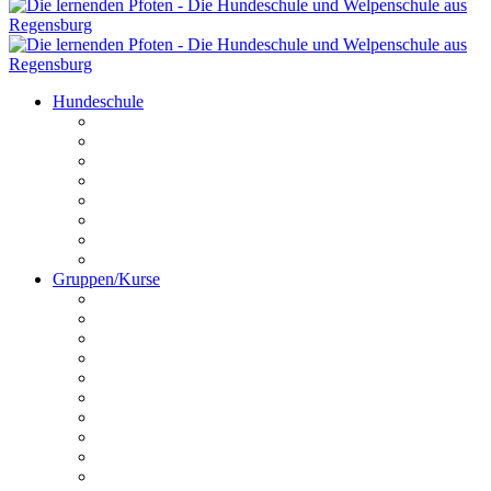
Hundeschule
Kontakt
Unser Team
Termine
Preise
Anfahrt
Galerie
Hundechallenge
Platz buchen
Gruppen/Kurse
Online HuSchu
Welpen
Erziehungskurs
Crashkurs
Hundeführerschein
Disportance
Dogdancing
Schnüffelstunde
Utrility
Outrility