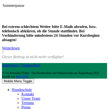
Sommerpause
Bei extrem schlechtem Wetter bitte E-Mails abrufen, bzw.
telefonisch abklären, ob die Stunde stattfindet. Bei
Verhinderung bitte mindestens 24 Stunden vor Kursbeginn
absagen!
Weiterlesen
?
Dieser Beitrag ist nicht mehr verfügbar!
Impressum
|
Datenschutz
© Die lernenden Pfoten - Die Hundeschule und Welpenschule aus Regensburg 2026,
Erstellt von
HoG-EDV
Mobile Menu Toggle
Hundeschule
Kontakt
Unser Team
Termine
Preise