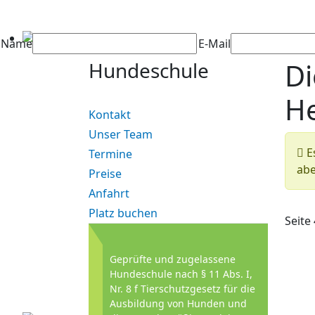
Name
E-Mail
Di
Hundeschule
He
Kontakt
Unser Team
In
Es
Termine
abe
Preise
Anfahrt
Platz buchen
Seite
Geprüfte und zugelassene
Hundeschule nach § 11 Abs. I,
Nr. 8 f Tierschutzgesetz für die
Ausbildung von Hunden und