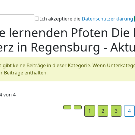
Ich akzeptiere die
Datenschutzerklärung
e lernenden Pfoten Die
rz in Regensburg - Aktu
formation
 gibt keine Beiträge in dieser Kategorie. Wenn Unterkate
r Beiträge enthalten.
 4 von 4
1
2
3
4