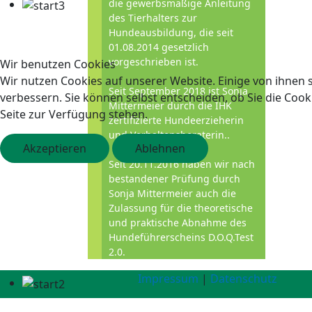
die gewerbsmäßige Anleitung
des Tierhalters zur
Hundeausbildung, die seit
01.08.2014 gesetzlich
vorgeschrieben ist.
Wir benutzen Cookies
Wir nutzen Cookies auf unserer Website. Einige von ihnen s
Seit September 2018 ist Sonja
verbessern. Sie können selbst entscheiden, ob Sie die Cook
Mittermeier durch die IHK
Seite zur Verfügung stehen.
zertifizierte Hundeerzieherin
und Verhaltensberaterin..
Akzeptieren
Ablehnen
Seit 20.11.2016 haben wir nach
bestandener Prüfung durch
Sonja Mittermeier auch die
Zulassung für die theoretische
und praktische Abnahme des
Hundeführerscheins D.O.Q.Test
2.0.
Impressum
|
Datenschutz